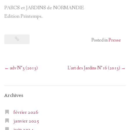
PARCS et JARDINS de NORMANDIE
Edition Printemps.
Posted in
Presse
Post
←
adv N°3 (2013)
L’art des Jardins N°16 (2013)
→
navigation
Archives
février 2026
janvier 2025
juin 2024